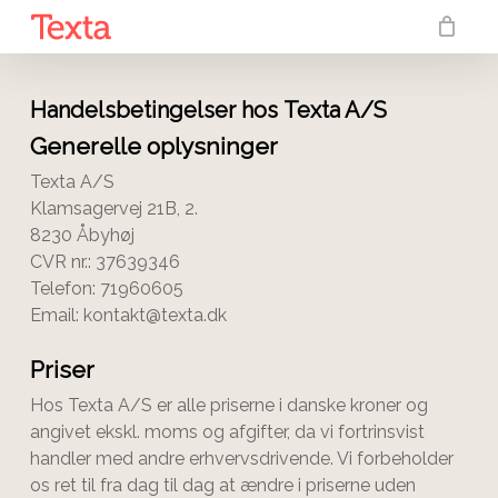
Skip
to
main
content
Handelsbetingelser hos
Texta A/S
Generelle oplysninger
Texta A/S
Klamsagervej 21B, 2.
8230 Åbyhøj
CVR nr.: 37639346
Telefon:
71960605
Email:
kontakt@texta.dk
Priser
Hos
Texta A/S
er alle priserne i danske kroner og
angivet ekskl. moms og afgifter, da vi fortrinsvist
handler med andre erhvervsdrivende. Vi forbeholder
os ret til fra dag til dag at ændre i priserne uden