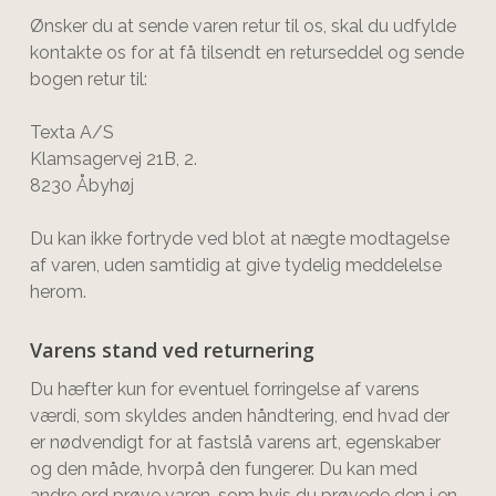
Ønsker du at sende varen retur til os, skal du udfylde
kontakte os for at få tilsendt en returseddel og sende
bogen retur til:
Texta A/S
Klamsagervej 21B, 2.
8230 Åbyhøj
Du kan ikke fortryde ved blot at nægte modtagelse
af varen, uden samtidig at give tydelig meddelelse
herom.
Varens stand ved returnering
Du hæfter kun for eventuel forringelse af varens
værdi, som skyldes anden håndtering, end hvad der
er nødvendigt for at fastslå varens art, egenskaber
og den måde, hvorpå den fungerer. Du kan med
andre ord prøve varen, som hvis du prøvede den i en