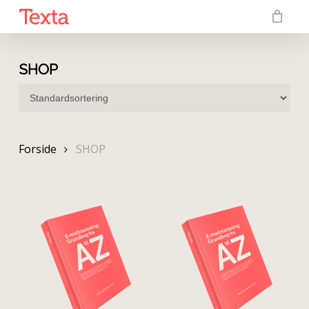
Skip
to
main
content
SHOP
Forside
SHOP