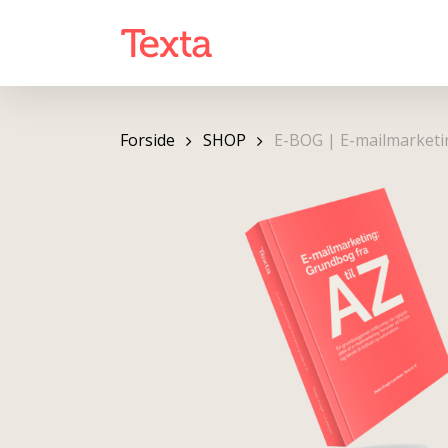
Skip
to
main
content
Forside
SHOP
E-BOG | E-mailmarketin