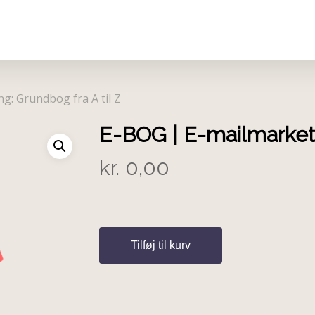
g: Grundbog fra A til Z
E-BOG | E-mailmarketi
kr.
0,00
Tilføj til kurv