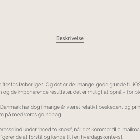
Beskrivelse
flestes læber igen. Og det er der mange, gode grunde til. iO
en og de imponerende resultater, det er muligt at opnå – for b
 Danmark har dog i mange år været relativt beskedent og pri
ve om på med vores grundbog.
resse ind under “need to know”, når det kommer til e-mailmar
 afgørende at forstå og kende til i en hverdagskontekst.