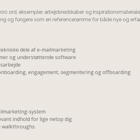
5.000 ord, eksempler, arbejdsredskaber og inspirationsmateriale
eting og fungere som en referenceramme for både nye og erfa
 tekniske dele af e-mailmarketing
mer og understøttende software
sarbejde
r – onboarding, engagement, segmentering og offboarding
mailmarketing-system
ant indhold for lige netop dig
e walkthroughs.