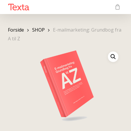
Skip
to
main
content
Forside
SHOP
E-mailmarketing: Grundbog fra
A til Z